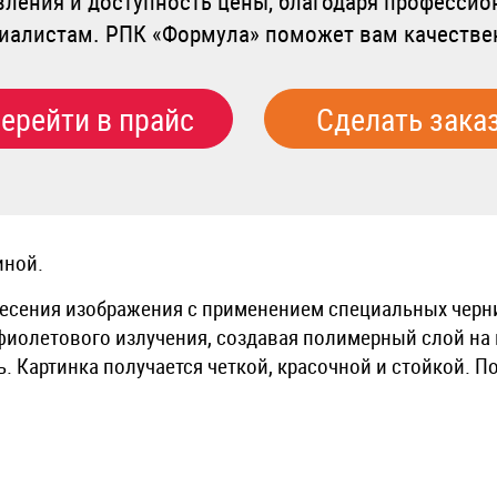
вления и доступность цены, благодаря професси
алистам. РПК «Формула» поможет вам качестве
ерейти в прайс
Сделать зака
иной.
анесения изображения с применением специальных чер
фиолетового излучения, создавая полимерный слой на
ь. Картинка получается четкой, красочной и стойкой. 