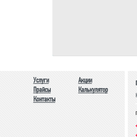
Площадь одного изделия:
м.
Общая площадь:
м.
Периметр изделия:
м.
Общий периметр:
м.
Стоимость:
р.
Услуги
Акции
Прайсы
Калькулятор
Контакты