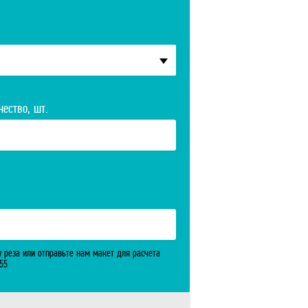
чество, шт.
у реза или отправьте нам макет для расчета
-55